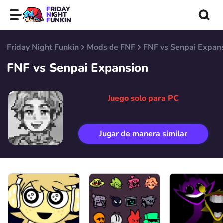
FRIDAY
NIGHT
FUNKIN
Friday Night Funkin
Mods de FNF
FNF vs Senpai Expan
FNF vs Senpai Expansion
Juego solo para PC
Jugar de manera similar