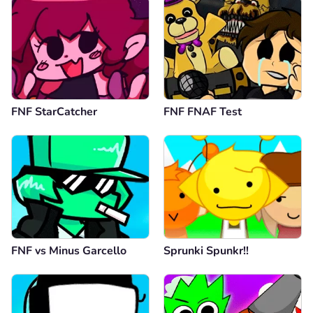
FNF StarCatcher
FNF FNAF Test
FNF vs Minus Garcello
Sprunki Spunkr!!