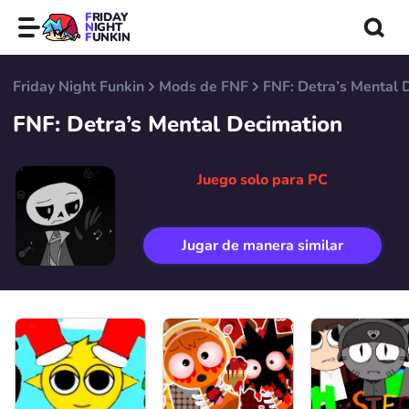
FRIDAY
NIGHT
FUNKIN
Friday Night Funkin
Mods de FNF
FNF: Detra’s Mental 
FNF: Detra’s Mental Decimation
Juego solo para PC
Jugar de manera similar