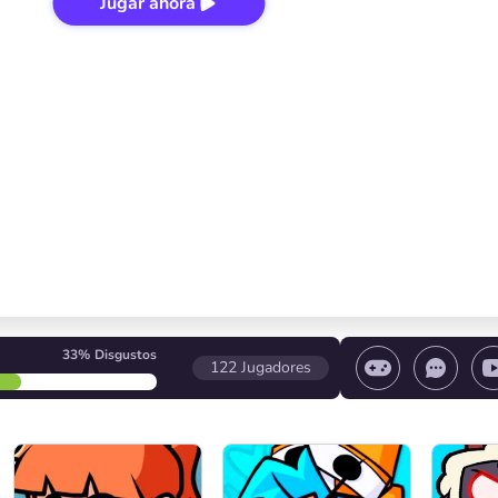
Jugar ahora
33%
Disgustos
122
Jugadores
 el juego/ Detener el juego/ Seleccionar un nivel