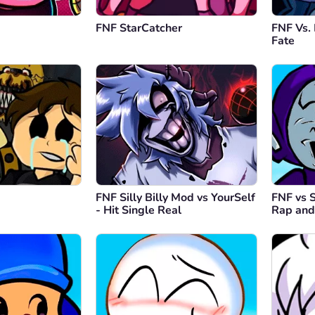
FNF StarCatcher
FNF Vs.
Fate
FNF Silly Billy Mod vs YourSelf
FNF vs 
- Hit Single Real
Rap and