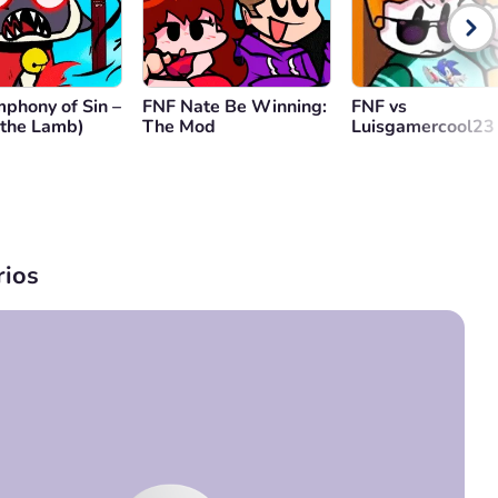
phony of Sin –
FNF Nate Be Winning:
FNF vs
f the Lamb)
The Mod
Luisgamercool23
ios