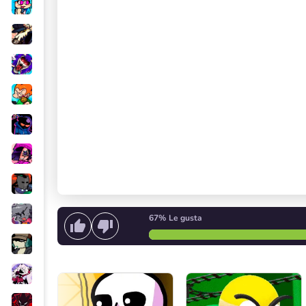
67%
Le gusta
Empieza a cantar
o
Iniciar