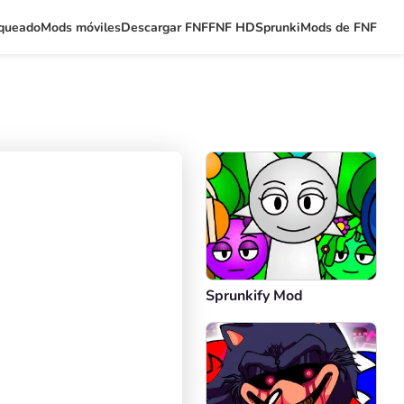
queado
Mods móviles
Descargar FNF
FNF HD
Sprunki
Mods de FNF
Sprunkify Mod