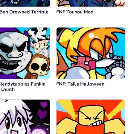
 Ben Drowned Terrible
FNF Touhou Mod
Slendytubbies Funkin
FNF: Tail's Halloween
 Death