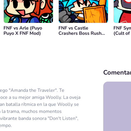
FNF vs Arle (Puyo
FNF vs Castle
FNF Sym
Puyo X FNF Mod)
Crashers Boss Rush
(Cult o
REVIVED
Comentar
ego "Amanda the Traveler". Te
oce a su mejor amiga Woolly. La oveja
an batalla rítmica en la que Woolly se
en la trama, muchos momentos
 vibrante banda sonora "Don't Listen",
iempo.