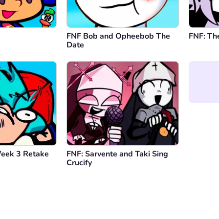
FNF Bob and Opheebob The
FNF: Th
Date
Week 3 Retake
FNF: Sarvente and Taki Sing
Crucify