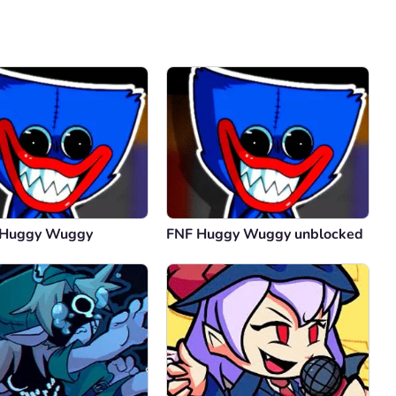
Comentario
Cancelar
 Huggy Wuggy
FNF Huggy Wuggy unblocked