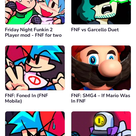
Friday Night Funkin 2
FNF vs Garcello Duet
Player mod - FNF for two
FNF: Foned In (FNF
FNF: SMG4 – If Mario Was
Mobile)
In FNF