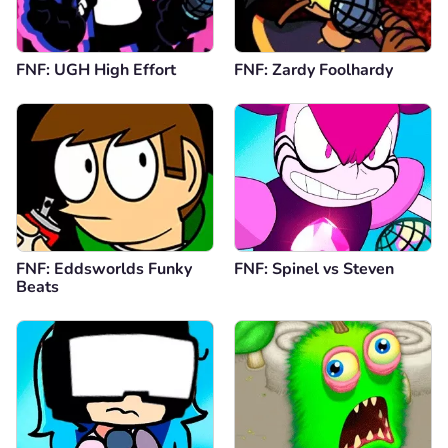
FNF: UGH High Effort
FNF: Zardy Foolhardy
FNF: Eddsworlds Funky
FNF: Spinel vs Steven
Beats