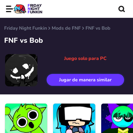
FRIDAY
NIGHT
FUNKIN
Friday Night Funkin
Mods de FNF
FNF vs Bob
FNF vs Bob
Juego solo para PC
Jugar de manera similar