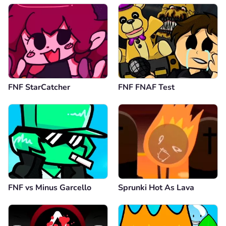
FNF StarCatcher
FNF FNAF Test
FNF vs Minus Garcello
Sprunki Hot As Lava