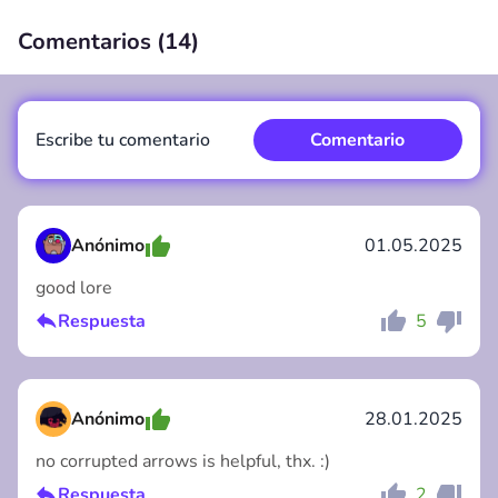
Comentarios (
14
)
00:00
/
00:00
Escribe tu comentario
Comentario
Anónimo
01.05.2025
good lore
Comentario
Cancelar
Respuesta
5
Anónimo
28.01.2025
no corrupted arrows is helpful, thx. :)
Respuesta
2