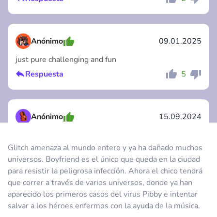
Comentario
Cancelar
Anónimo
09.01.2025
just pure challenging and fun
Respuesta
5
Comentario
Cancelar
Anónimo
15.09.2024
this the best game i ever raged on!!!! :)
Glitch amenaza al mundo entero y ya ha dañado muchos
Respuesta
14
universos. Boyfriend es el único que queda en la ciudad
Comentario
Cancelar
para resistir la peligrosa infección. Ahora el chico tendrá
que correr a través de varios universos, donde ya han
Anónimo
02.10.2024
aparecido los primeros casos del virus Pibby e intentar
salvar a los héroes enfermos con la ayuda de la música.
hardfun