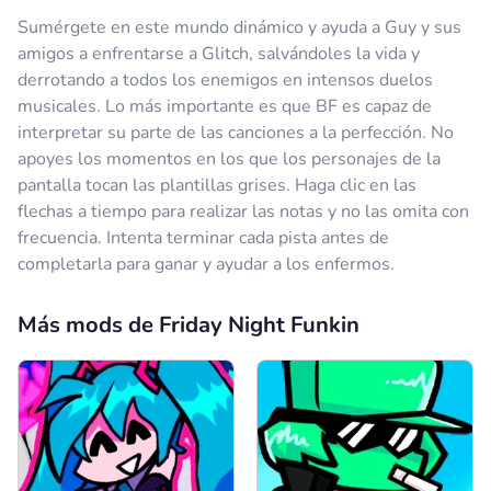
Respuesta
-2
Sumérgete en este mundo dinámico y ayuda a Guy y sus
amigos a enfrentarse a Glitch, salvándoles la vida y
Comentario
Cancelar
derrotando a todos los enemigos en intensos duelos
musicales. Lo más importante es que BF es capaz de
System
29.09.2024
interpretar su parte de las canciones a la perfección. No
Is the best mod but glitched gem 1.5
apoyes los momentos en los que los personajes de la
pantalla tocan las plantillas grises. Haga clic en las
Respuesta
5
flechas a tiempo para realizar las notas y no las omita con
Comentario
Cancelar
frecuencia. Intenta terminar cada pista antes de
completarla para ganar y ayudar a los enfermos.
Anónimo
22.10.2024
Más mods de Friday Night Funkin
aaamazeinggg
Respuesta
4
Comentario
Cancelar
Anónimo
01.11.2024