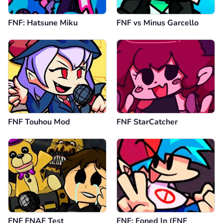
Epicly better
Respuesta
2
FNF: Hatsune Miku
FNF vs Minus Garcello
Comentario
Cancelar
Ethan the dragon
01.11.2024
wow this mod is the goat
Respuesta
3
Comentario
Cancelar
FNF Touhou Mod
FNF StarCatcher
Anónimo
01.11.2024
i like how its like zooming in and out and theatrical,
wow this mod is the goat
Respuesta
0
Comentario
Cancelar
FNF FNAF Test
FNF: Foned In (FNF