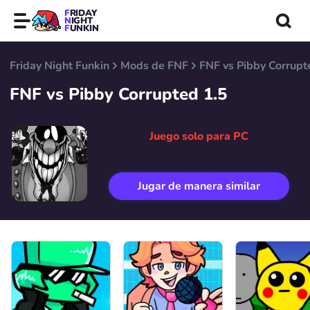
FRIDAY
NIGHT
FUNKIN
Friday Night Funkin
Mods de FNF
FNF vs Pibby Corrupt
FNF vs Pibby Corrupted 1.5
Juego solo para PC
Jugar de manera similar