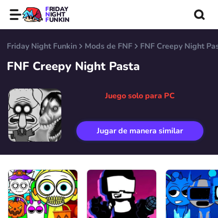
FRIDAY
NIGHT
FUNKIN
Friday Night Funkin
Mods de FNF
FNF Creepy Night Pa
FNF Creepy Night Pasta
Juego solo para PC
Jugar de manera similar