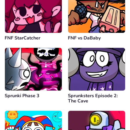
FNF StarCatcher
FNF vs DaBaby
Sprunki Phase 3
Sprunksters Episode 2:
The Cave