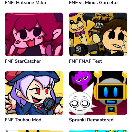
FNF: Hatsune Miku
FNF vs Minus Garcello
FNF StarCatcher
FNF FNAF Test
FNF Touhou Mod
Sprunki Remastered