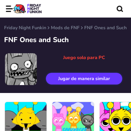
FRIDAY
NIGHT
FUNKIN
Friday Night Funkin
Mods de FNF
FNF Ones and Such
FNF Ones and Such
Juego solo para PC
Jugar de manera similar