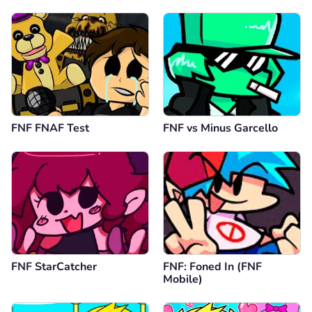
FNF FNAF Test
FNF vs Minus Garcello
FNF StarCatcher
FNF: Foned In (FNF
Mobile)