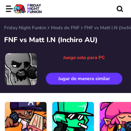
FRIDAY
NIGHT
FUNKIN
Friday Night Funkin
Mods de FNF
FNF vs Matt I.N (Inch
FNF vs Matt I.N (Inchiro AU)
Juego solo para PC
Jugar de manera similar