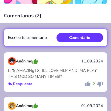
Comentarios (
2
)
00:00
/
00:00
Escribe tu comentario
Comentario
Anónimo
11.09.2024
IT"S AMAZINg I STILL LOVE MLP AND IMA PLAY
THIS MOD SO MANY TIMES!?
Comentario
Cancelar
Respuesta
2
Anónimo
01.09.2024