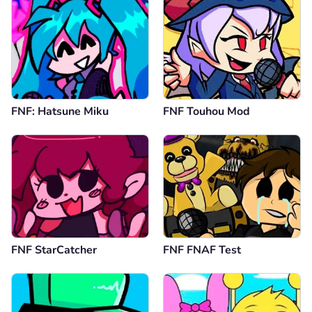
FNF: Hatsune Miku
FNF Touhou Mod
FNF StarCatcher
FNF FNAF Test