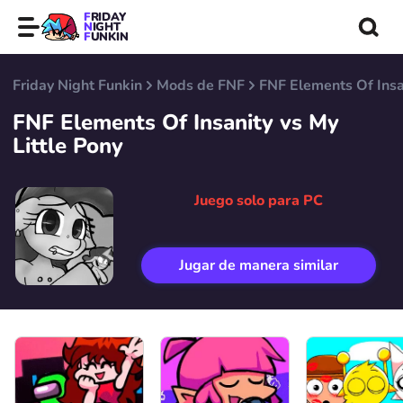
FRIDAY
NIGHT
FUNKIN
Friday Night Funkin
Mods de FNF
FNF Elements Of Insan
FNF Elements Of Insanity vs My
Little Pony
Juego solo para PC
Jugar de manera similar