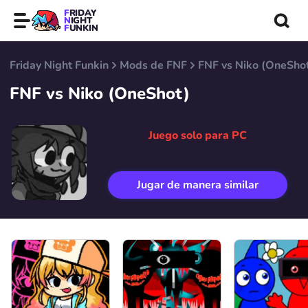
FRIDAY
NIGHT
FUNKIN
Friday Night Funkin
Mods de FNF
FNF vs Niko (OneSho
FNF vs Niko (OneShot)
Juego solo para PC
Jugar de manera similar