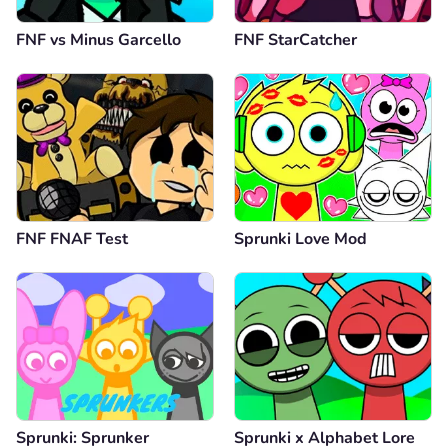
FNF vs Minus Garcello
FNF StarCatcher
FNF FNAF Test
Sprunki Love Mod
Sprunki: Sprunker
Sprunki x Alphabet Lore