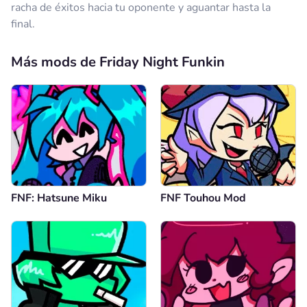
racha de éxitos hacia tu oponente y aguantar hasta la
final.
Más mods de Friday Night Funkin
FNF: Hatsune Miku
FNF Touhou Mod