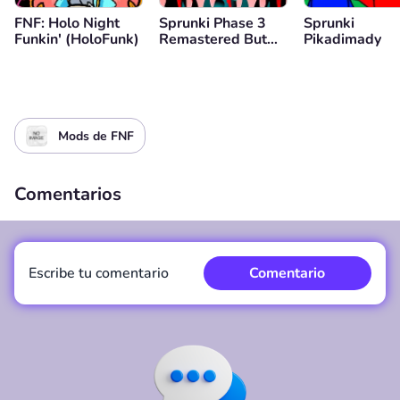
FNF: Holo Night
Sprunki Phase 3
Sprunki
Funkin' (HoloFunk)
Remastered But
Pikadimady
Everyone is Vineria
Mods de FNF
Comentarios
Escribe tu comentario
Comentario