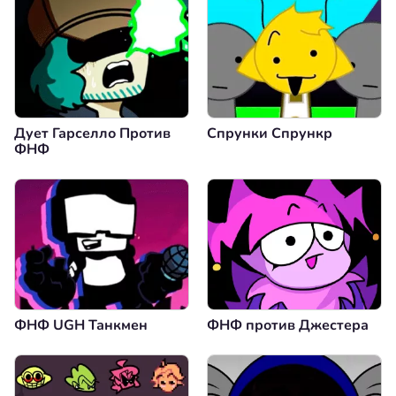
Дует Гарселло Против
Спрунки Спрункр
ФНФ
ФНФ UGH Танкмен
ФНФ против Джестера