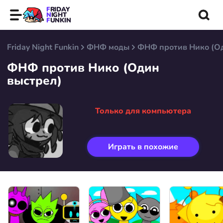
FRIDAY
NIGHT
FUNKIN
Friday Night Funkin
ФНФ моды
ФНФ против Нико (О
ФНФ против Нико (Один
выстрел)
Только для компьютера
Играть в похожие