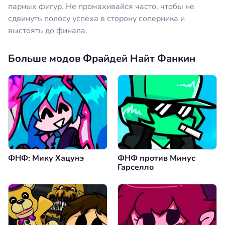
парных фигур. Не промахивайся часто, чтобы не
сдвинуть полосу успеха в сторону соперника и
выстоять до финала.
Больше модов Фрайдей Найт Фанкин
ФНФ: Мику Хацунэ
ФНФ против Минус
Гарселло