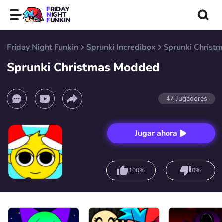
FRIDAY
NIGHT
FUNKIN
Friday Night Funkin
Sprunki Incredibox
Sprunki Christ
Sprunki Christmas Modded
47
Jugadores
Jugar ahora
100%
0%