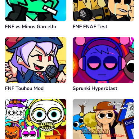
FNF vs Minus Garcello
FNF FNAF Test
FNF Touhou Mod
Sprunki Hyperblast