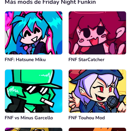
Más mods de Friday Night Funkin
FNF: Hatsune Miku
FNF StarCatcher
FNF vs Minus Garcello
FNF Touhou Mod