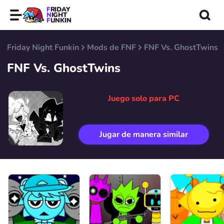
FRIDAY
NIGHT
FUNKIN
Friday Night Funkin
Mods de FNF
FNF Vs. GhostTwins
FNF Vs. GhostTwins
Juego solo para PC
Jugar de manera similar