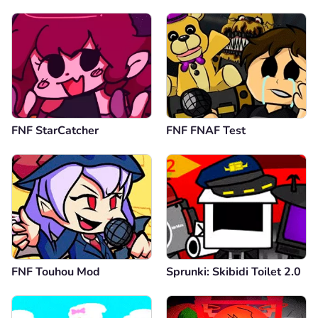
FNF StarCatcher
FNF FNAF Test
FNF Touhou Mod
Sprunki: Skibidi Toilet 2.0