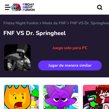
FRIDAY
NIGHT
FUNKIN
Friday Night Funkin
Mods de FNF
FNF VS Dr. Springhee
FNF VS Dr. Springheel
Juego solo para PC
Jugar de manera similar