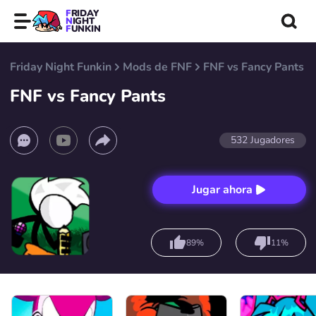
FRIDAY
NIGHT
FUNKIN
Friday Night Funkin
Mods de FNF
FNF vs Fancy Pants
FNF vs Fancy Pants
532
Jugadores
Jugar ahora
89%
11%