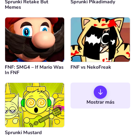
Sprunki Retake But
Sprunki Pikadimady
Memes
FNF: SMG4 – If Mario Was
FNF vs NekoFreak
In FNF
Mostrar más
Sprunki Mustard