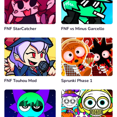
FNF StarCatcher
FNF vs Minus Garcello
FNF Touhou Mod
Sprunki Phase 1