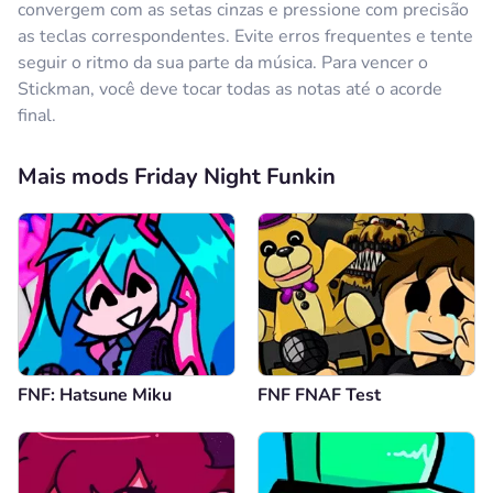
convergem com as setas cinzas e pressione com precisão
as teclas correspondentes. Evite erros frequentes e tente
seguir o ritmo da sua parte da música. Para vencer o
Stickman, você deve tocar todas as notas até o acorde
final.
Mais mods Friday Night Funkin
FNF: Hatsune Miku
FNF FNAF Test