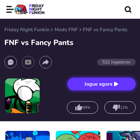
FRIDAY
NIGHT
FUNKIN
Friday Night Funkin
Mods FNF
FNF vs Fancy Pants
FNF vs Fancy Pants
532
Jogadores
Jogue agora
89%
11%