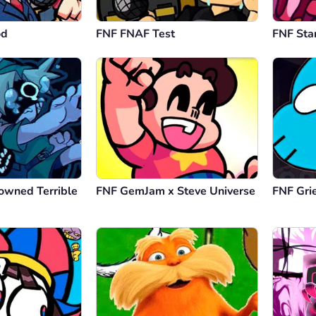
od
FNF FNAF Test
FNF Sta
owned Terrible
FNF GemJam x Steve Universe
FNF Grie