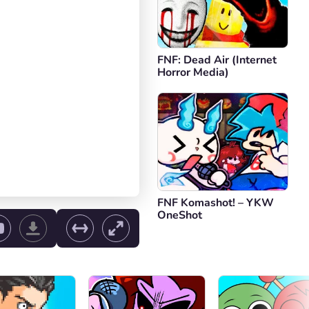
FNF: Dead Air (Internet
Horror Media)
FNF Komashot! – YKW
OneShot