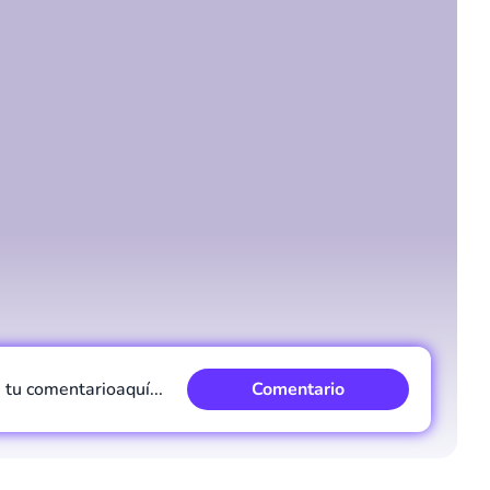
Comentario
Cancelar
e tu comentario
aquí...
Comentario