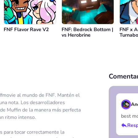
FNF Flavor Rave V2
FNF: Bedrock Bottom |
FNF x A
vs Herobrine
Turnabo
Comentar
dfmovie al mundo de FNF. Mantén el
i una nota. Los desarrolladores
An
 de Muffin de la manera más perfecta
best m
un ritmo intenso.
Resp
as para tocar correctamente la