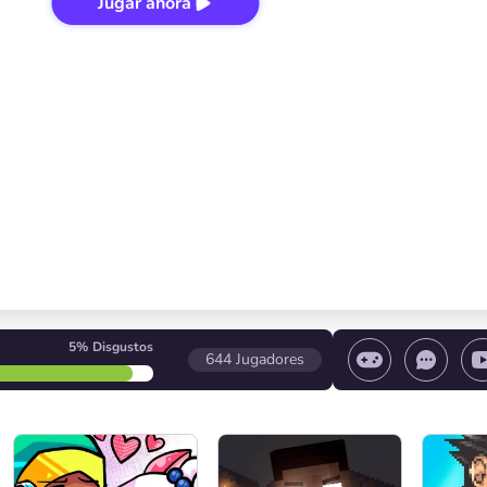
Jugar ahora
5%
Disgustos
644
Jugadores
 el juego/ Detener el juego/ Seleccionar un nivel