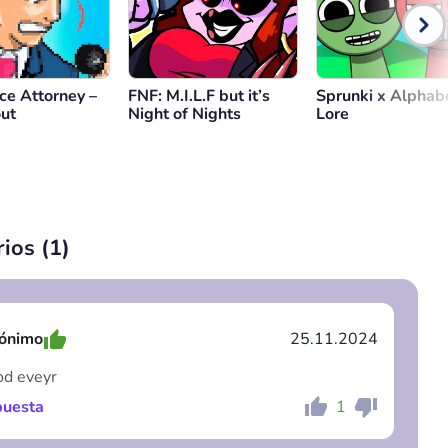
ce Attorney –
FNF: M.I.L.F but it’s
Sprunki x Alphab
ut
Night of Nights
Lore
ios (
1
)
ónimo
25.11.2024
od eveyr
uesta
1