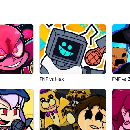
00:00
/
03:20
FNF vs Hex
FNF vs 