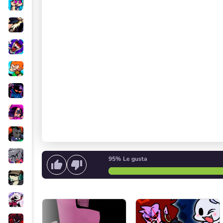
95%
Le gusta
Empieza a cantar
o
Iniciar