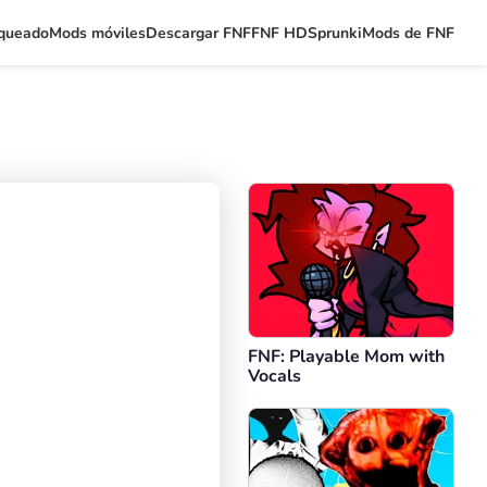
queado
Mods móviles
Descargar FNF
FNF HD
Sprunki
Mods de FNF
FNF: Playable Mom with
Vocals