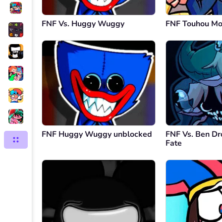
FNF Vs. Huggy Wuggy
FNF Touhou M
FNF Huggy Wuggy unblocked
FNF Vs. Ben Dr
Fate