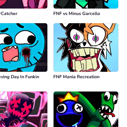
rCatcher
FNF vs Minus Garcello
ving Day In Funkin
FNF Mania Recreation