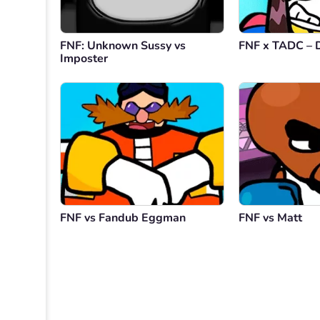
FNF: Unknown Sussy vs
FNF x TADC – D
Imposter
FNF vs Fandub Eggman
FNF vs Matt