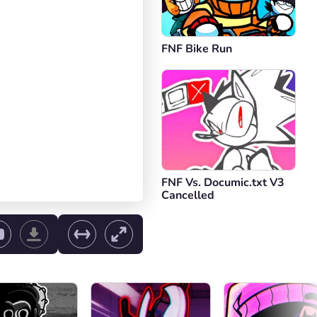
FNF Bike Run
FNF Vs. Documic.txt V3
Cancelled