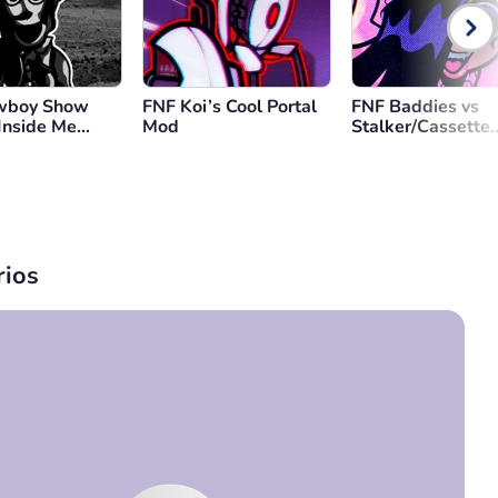
wboy Show
FNF Koi’s Cool Portal
FNF Baddies vs
 Inside Me
Mod
Stalker/Cassette
Girl/Jazz
ios