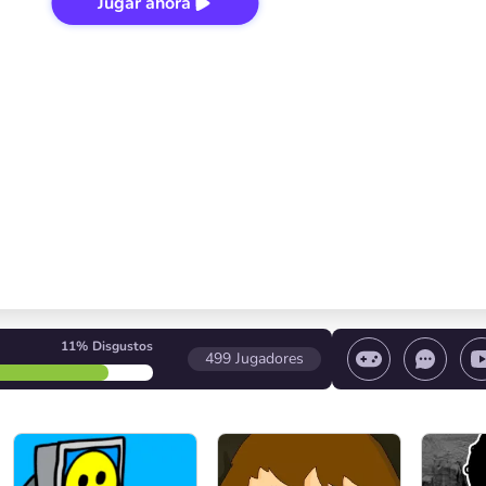
Jugar ahora
11%
Disgustos
499
Jugadores
 el juego/ Detener el juego/ Seleccionar un nivel