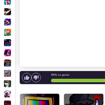
89%
Le gusta
Empieza a cantar
o
Iniciar