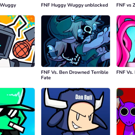
y Wuggy
FNF Huggy Wuggy unblocked
FNF vs 
FNF Vs. Ben Drowned Terrible
FNF Vs.
Fate