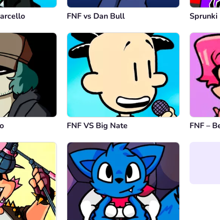
arcello
FNF vs Dan Bull
Sprunki
o
FNF VS Big Nate
FNF – B