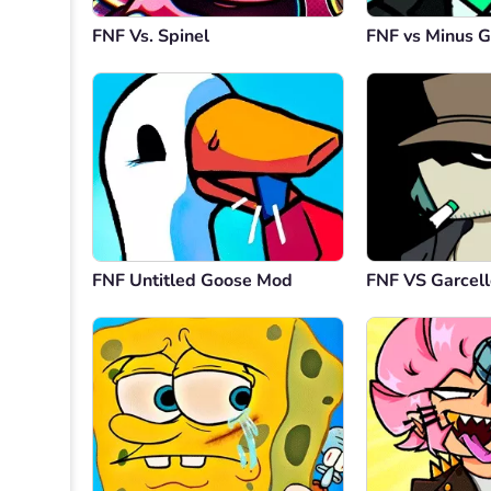
FNF Vs. Spinel
FNF vs Minus G
FNF Untitled Goose Mod
FNF VS Garcell