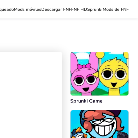
queado
Mods móviles
Descargar FNF
FNF HD
Sprunki
Mods de FNF
Sprunki Game