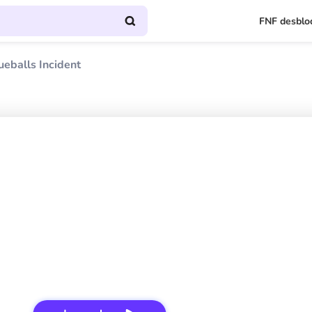
FNF desblo
ueballs Incident