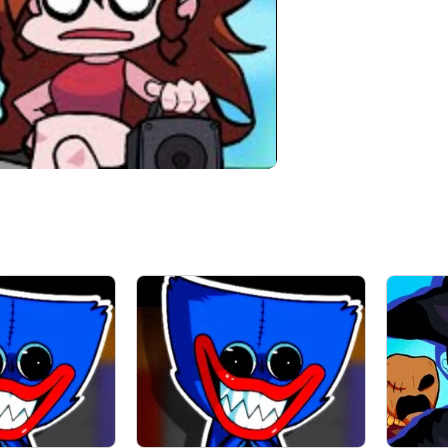
00:00
/
16:01