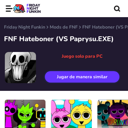
FRIDAY
NIGHT
FUNKIN
Friday Night Funkin
Mods de FNF
FNF Hateboner (VS P
FNF Hateboner (VS Paprysu.EXE)
Juego solo para PC
Jugar de manera similar