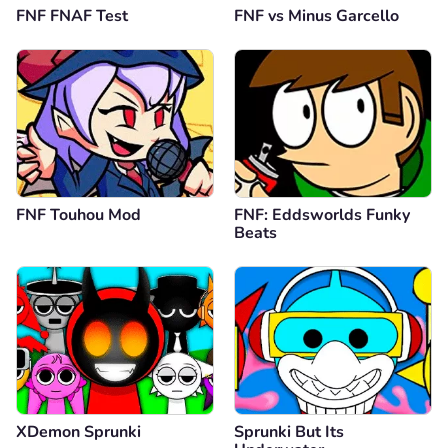
FNF FNAF Test
FNF vs Minus Garcello
FNF Touhou Mod
FNF: Eddsworlds Funky
Beats
XDemon Sprunki
Sprunki But Its