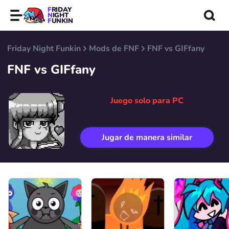
FRIDAY
NIGHT
FUNKIN
Friday Night Funkin
Mods de FNF
FNF vs GIFfany
FNF vs GIFfany
Juego solo para PC
Jugar de manera similar