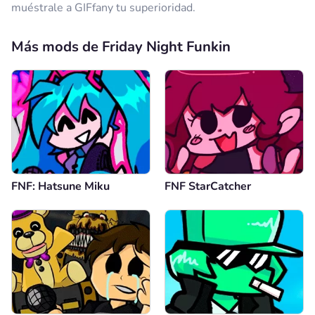
muéstrale a GIFfany tu superioridad.
Más mods de Friday Night Funkin
FNF: Hatsune Miku
FNF StarCatcher