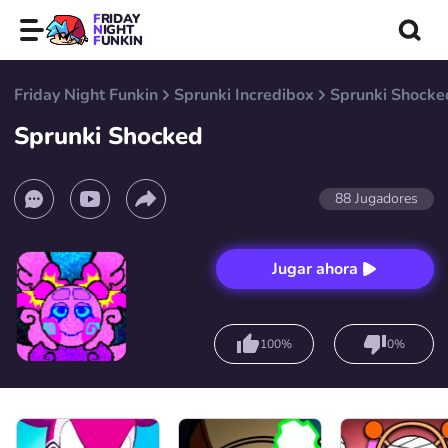
FRIDAY
NIGHT
FUNKIN
Friday Night Funkin
Sprunki Incredibox
Sprunki Shocke
Sprunki Shocked
88
Jugadores
Jugar ahora
100%
0%