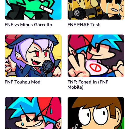
FNF vs Minus Garcello
FNF FNAF Test
FNF Touhou Mod
FNF: Foned In (FNF
Mobile)