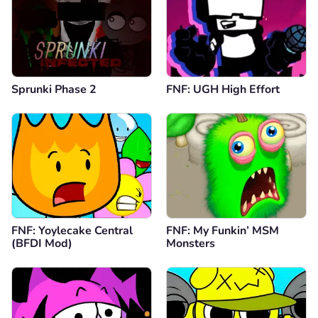
Sprunki Phase 2
FNF: UGH High Effort
FNF: Yoylecake Central
FNF: My Funkin’ MSM
(BFDI Mod)
Monsters