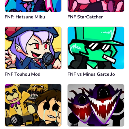
FNF: Hatsune Miku
FNF StarCatcher
FNF Touhou Mod
FNF vs Minus Garcello