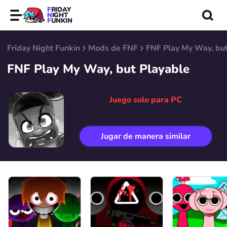
FRIDAY
NIGHT
FUNKIN
Friday Night Funkin
Mods de FNF
FNF Play My Way, but
FNF Play My Way, but Playable
Juego solo para PC
Jugar de manera similar