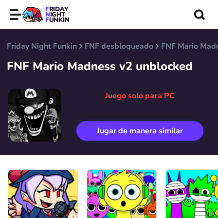
FRIDAY
NIGHT
FUNKIN
Friday Night Funkin
FNF desbloqueado
FNF Mario Mad
FNF Mario Madness v2 unblocked
Juego solo para PC
Jugar de manera similar