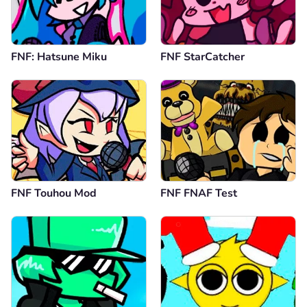
FNF: Hatsune Miku
FNF StarCatcher
FNF Touhou Mod
FNF FNAF Test