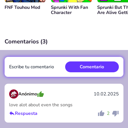
FNF Touhou Mod
Sprunki With Fan
Sprunki But T
Character
Are Alive Gett
Surgery
Comentarios (
3
)
Escribe tu comentario
Comentario
Anónimo
10.02.2025
love alot about even the songs
Comentario
Cancelar
Respuesta
2