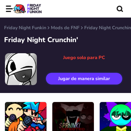
FRIDAY
NIGHT
FUNKIN
Friday Night Funkin
Mods de FNF
Friday Night Crunchin
Friday Night Crunchin'
Juego solo para PC
Jugar de manera similar