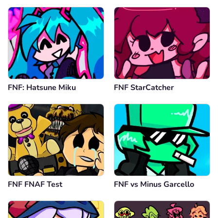
FNF: Hatsune Miku
FNF StarCatcher
FNF FNAF Test
FNF vs Minus Garcello