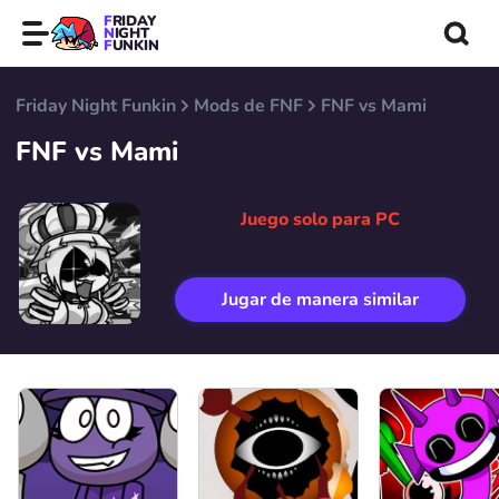
FRIDAY
NIGHT
FUNKIN
Friday Night Funkin
Mods de FNF
FNF vs Mami
FNF vs Mami
Juego solo para PC
Jugar de manera similar