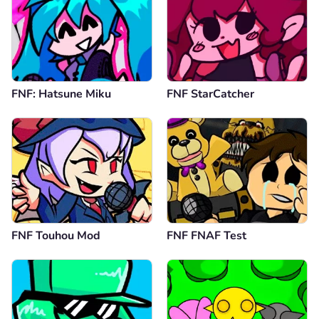
FNF: Hatsune Miku
FNF StarCatcher
FNF Touhou Mod
FNF FNAF Test