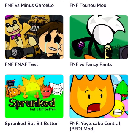
FNF vs Minus Garcello
FNF Touhou Mod
FNF FNAF Test
FNF vs Fancy Pants
Sprunked But Bit Better
FNF: Yoylecake Central
(BFDI Mod)