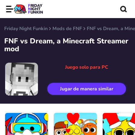
FRIDAY
NIGHT
FUNKIN
Friday Night Funkin
Mods de FNF
FNF vs Dream, a Min
FNF vs Dream, a Minecraft Streamer
mod
Juego solo para PC
Jugar de manera similar