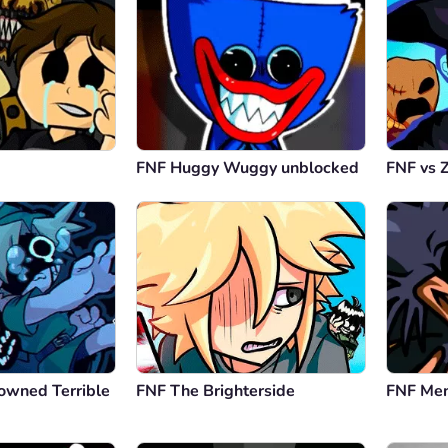
FNF Huggy Wuggy unblocked
FNF vs 
owned Terrible
FNF The Brighterside
FNF Men