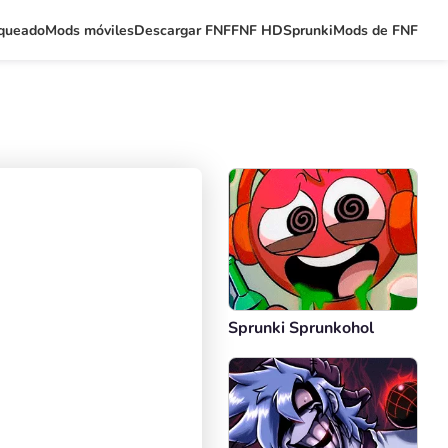
queado
Mods móviles
Descargar FNF
FNF HD
Sprunki
Mods de FNF
Sprunki Sprunkohol