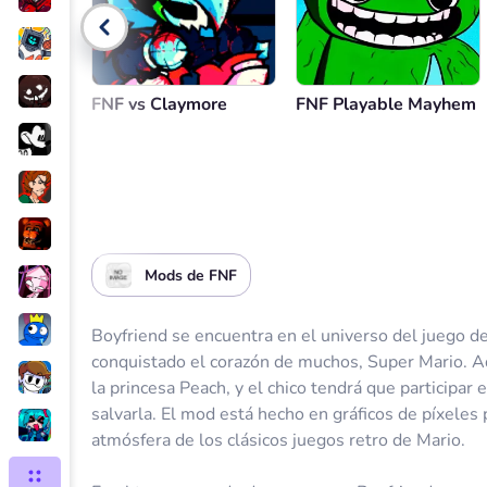
Control de volumen
Volver
FNF vs Claymore
FNF Playable Mayhem
Mods de FNF
Boyfriend se encuentra en el universo del juego 
conquistado el corazón de muchos, Super Mario. Aq
la princesa Peach, y el chico tendrá que participar
salvarla. El mod está hecho en gráficos de píxeles 
atmósfera de los clásicos juegos retro de Mario.