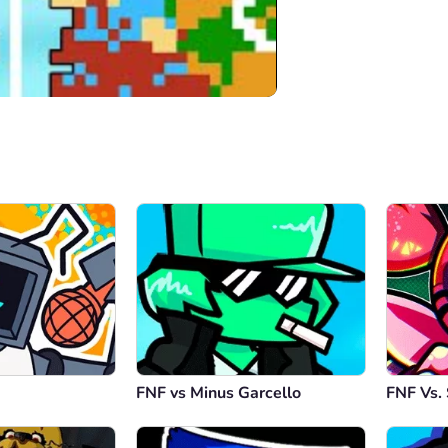
00:00
/
41:13
FNF vs Minus Garcello
FNF Vs. 