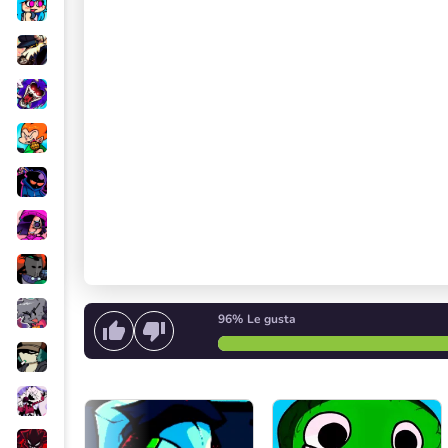
96%
Le gusta
Empieza a cantar
o
Iniciar