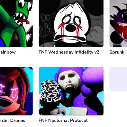
Rainbow
FNF Wednesday Infidelity v2
Sprunki
urder Drones
FNF Nocturnal Protocol