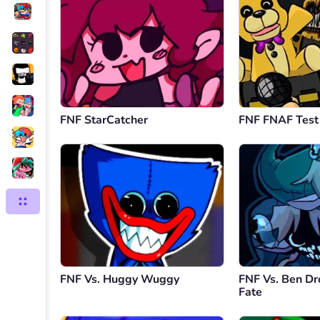
FNF StarCatcher
FNF FNAF Test
FNF Vs. Huggy Wuggy
FNF Vs. Ben Dr
Fate