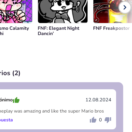
smo Calamity
FNF: Elegant Night
FNF Freakpostor
hi
Dancin’
ios (
2
)
ónimo
12.08.2024
eplay was amazing and like the super Mario bros
uesta
0