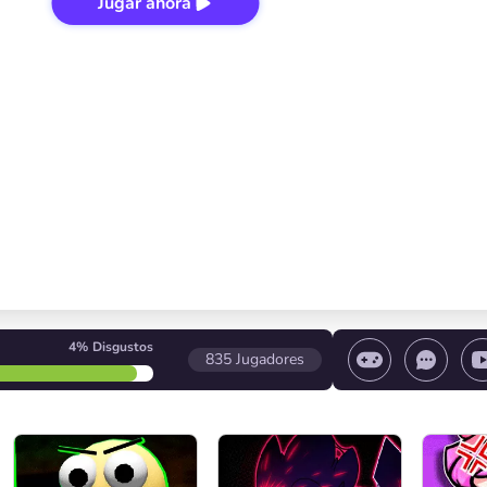
Jugar ahora
4%
Disgustos
835
Jugadores
 el juego/ Detener el juego/ Seleccionar un nivel