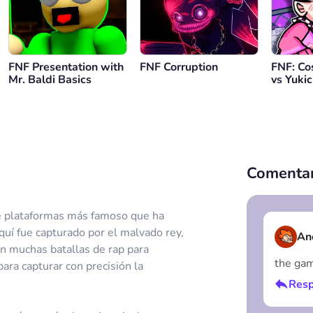
FNF Presentation with
FNF Corruption
FNF: Co
Mr. Baldi Basics
vs Yukic
Comentar
de plataformas más famoso que ha
uí fue capturado por el malvado rey,
An
 en muchas batallas de rap para
the gam
para capturar con precisión la
Resp