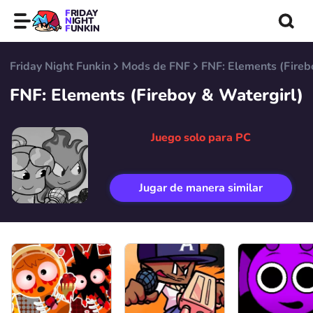
FRIDAY
NIGHT
FUNKIN
Friday Night Funkin
Mods de FNF
FNF: Elements (Fireb
FNF: Elements (Fireboy & Watergirl)
Juego solo para PC
Jugar de manera similar