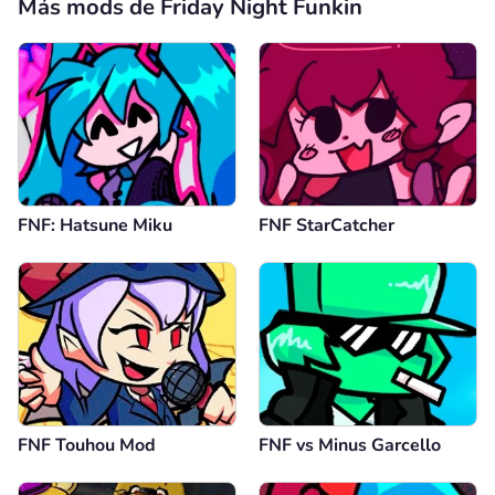
Más mods de Friday Night Funkin
FNF: Hatsune Miku
FNF StarCatcher
FNF Touhou Mod
FNF vs Minus Garcello