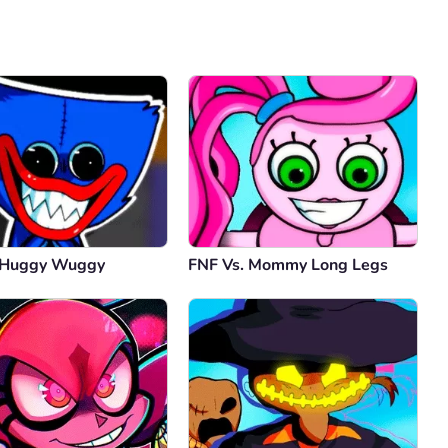
Comentario
Cancelar
 Huggy Wuggy
FNF Vs. Mommy Long Legs