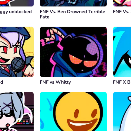
ggy unblocked
FNF Vs. Ben Drowned Terrible
FNF Vs. 
Fate
od
FNF vs Whitty
FNF X B