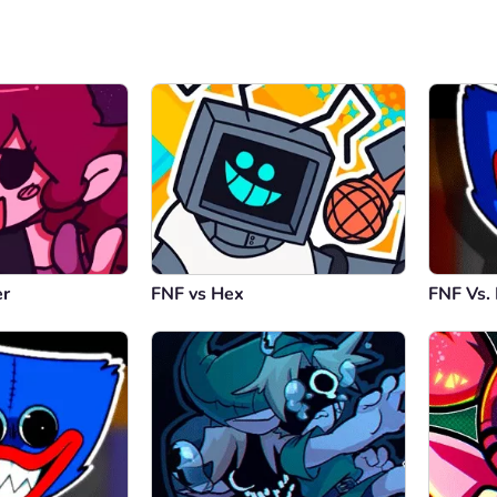
er
FNF vs Hex
FNF Vs.