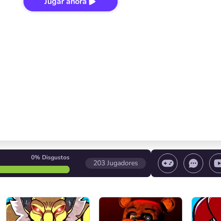
Jugar ahora
0%
Disgustos
203
Jugadores
 el juego/ Detener el juego/ Seleccionar un nivel