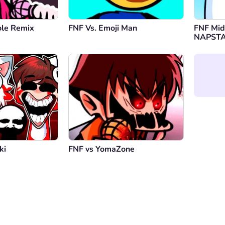
ole Remix
FNF Vs. Emoji Man
FNF Mid
NAPST
ki
FNF vs YomaZone