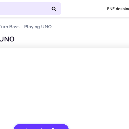
FNF desblo
urn Bass – Playing UNO
g UNO