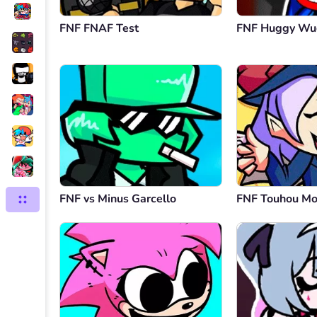
FNF FNAF Test
FNF Huggy Wu
FNF vs Minus Garcello
FNF Touhou M