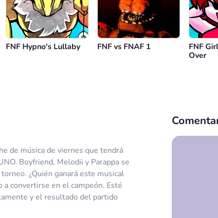
FNF Hypno's Lullaby
FNF vs FNAF 1
FNF Gir
Over
Comentar
he de música de viernes que tendrá
 UNO. Boyfriend, Melodii y Parappa se
torneo. ¿Quién ganará este musical
o a convertirse en el campeón. Esté
tamente y el resultado del partido