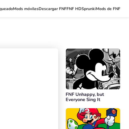
queado
Mods móviles
Descargar FNF
FNF HD
Sprunki
Mods de FNF
FNF Unhappy, but
Everyone Sing It