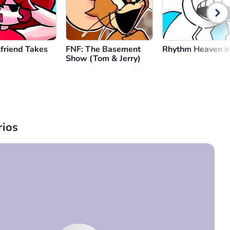
lfriend Takes
FNF: The Basement
Rhythm Heaven i
Show (Tom & Jerry)
ios