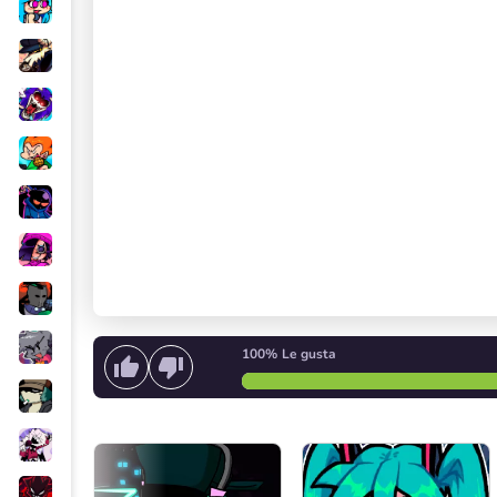
100%
Le gusta
Empieza a cantar
o
Iniciar