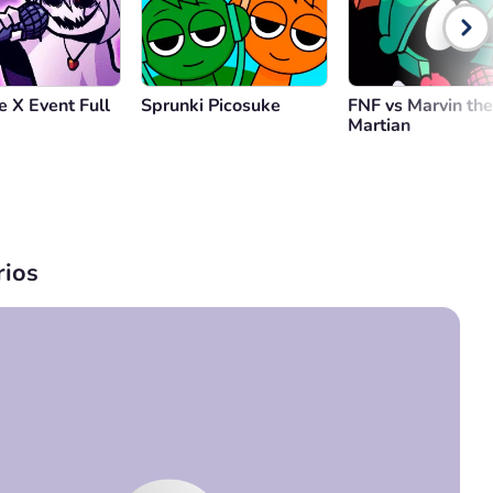
e X Event Full
Sprunki Picosuke
FNF vs Marvin the
Martian
ios