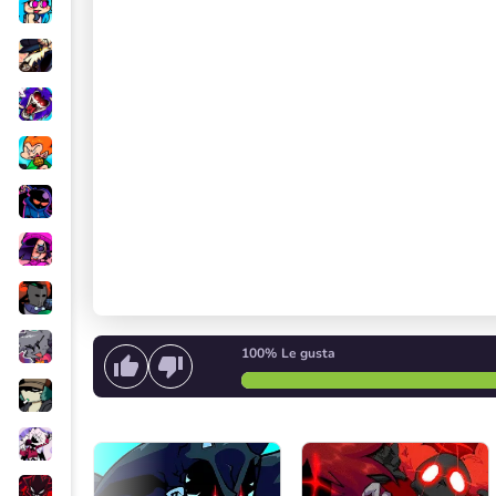
100%
Le gusta
Crear melodía
o