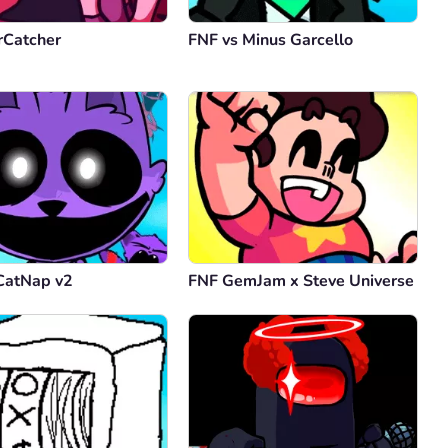
rCatcher
FNF vs Minus Garcello
CatNap v2
FNF GemJam x Steve Universe