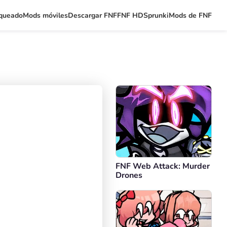
queado
Mods móviles
Descargar FNF
FNF HD
Sprunki
Mods de FNF
FNF Web Attack: Murder
Drones