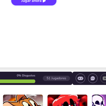
Jugar ahora
0%
Disgustos
51
Jugadores