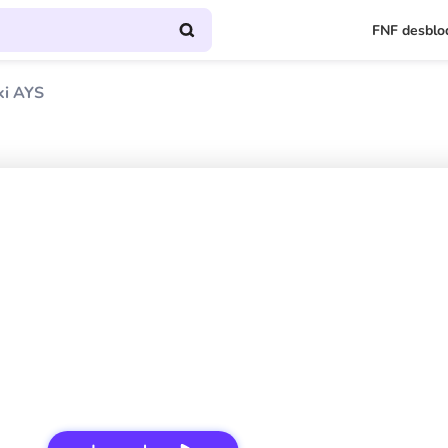
FNF desblo
ki AYS