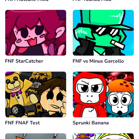
FNF StarCatcher
FNF vs Minus Garcello
FNF FNAF Test
Sprunki Banana