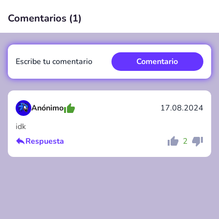
Comentarios (
1
)
00:00
/
00:00
Escribe tu comentario
Comentario
Anónimo
17.08.2024
idk
Comentario
Cancelar
Respuesta
2