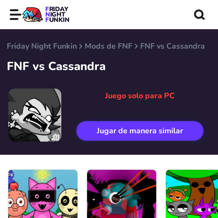
FRIDAY
NIGHT
FUNKIN
Friday Night Funkin
Mods de FNF
FNF vs Cassandra
FNF vs Cassandra
Juego solo para PC
Jugar de manera similar