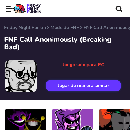
FRIDAY
NIGHT
FUNKIN
Friday Night Funkin
Mods de FNF
FNF Call Anonimousl
FNF Call Anonimously (Breaking
Bad)
Juego solo para PC
Jugar de manera similar