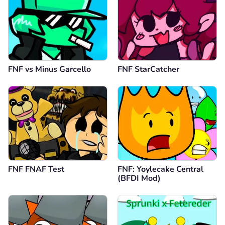
FNF vs Minus Garcello
FNF StarCatcher
FNF FNAF Test
FNF: Yoylecake Central
(BFDI Mod)