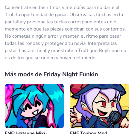
Concéntrate en los ritmos y melodías para no darle al
Troll la oportunidad de ganar. Observa las flechas en la
pantalla y presiona las teclas correspondientes en el
momento en que las piezas coincidan con sus contornos.
No cometas ningún error y mantén el ritmo para pasar
todas las rondas y proteger a tu novia. Interpreta las
pistas hasta el final y muéstrale a Troll que Boyfriend no
es de los que se rinden y huyen del miedo.
Más mods de Friday Night Funkin
FNF: Hatsune Miku
FNF Touhou Mod