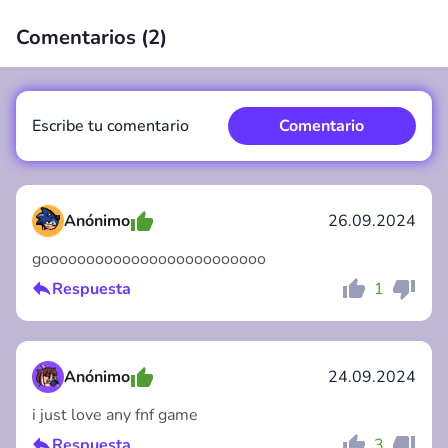
Comentarios (
2
)
00:00
/
00:00
Escribe tu comentario
Comentario
Anónimo
26.09.2024
gooooooooooooooooooooooooo
Comentario
Cancelar
Respuesta
1
Anónimo
24.09.2024
i just love any fnf game
Respuesta
3