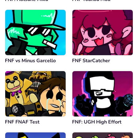
FNF vs Minus Garcello
FNF StarCatcher
FNF FNAF Test
FNF: UGH High Effort