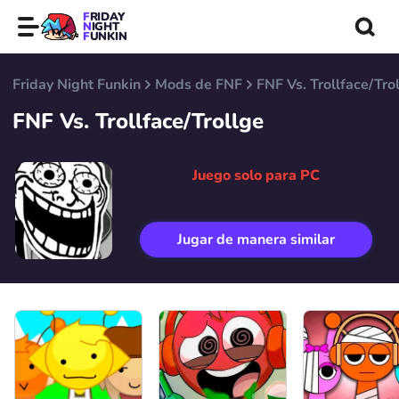
FRIDAY
NIGHT
FUNKIN
Friday Night Funkin
Mods de FNF
FNF Vs. Trollface/Tro
FNF Vs. Trollface/Trollge
Juego solo para PC
Jugar de manera similar