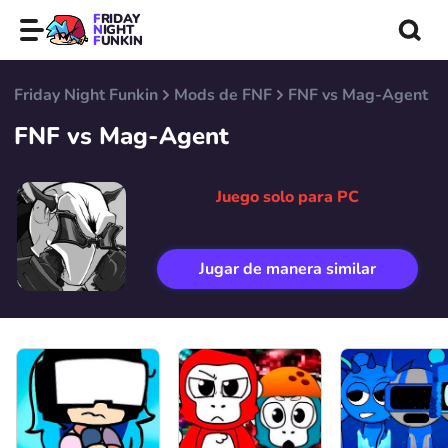
FRIDAY
NIGHT
FUNKIN
Friday Night Funkin
Mods de FNF
FNF vs Mag-Agent
FNF vs Mag-Agent
Juego solo para PC
Jugar de manera similar