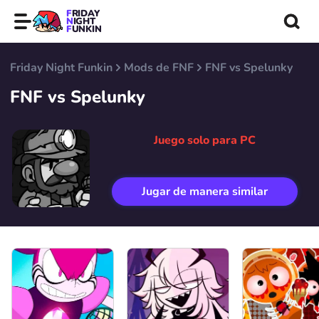
FRIDAY
NIGHT
FUNKIN
Friday Night Funkin
Mods de FNF
FNF vs Spelunky
FNF vs Spelunky
Juego solo para PC
Jugar de manera similar