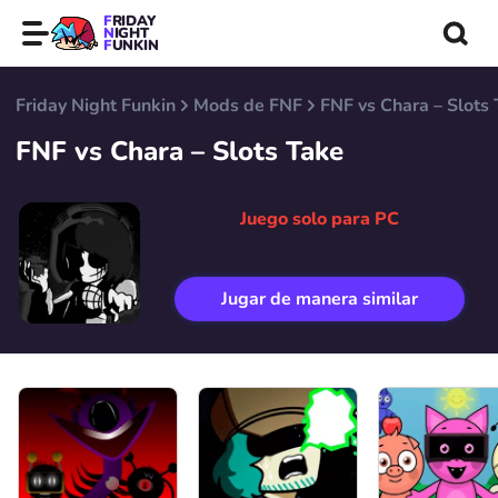
FRIDAY
NIGHT
FUNKIN
Friday Night Funkin
Mods de FNF
FNF vs Chara – Slots
FNF vs Chara – Slots Take
Juego solo para PC
Jugar de manera similar