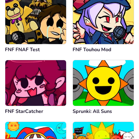
FNF FNAF Test
FNF Touhou Mod
FNF StarCatcher
Sprunki: All Suns