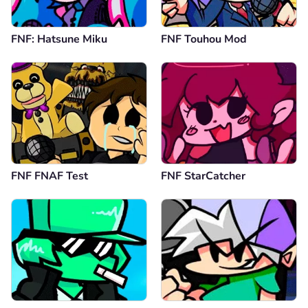
FNF: Hatsune Miku
FNF Touhou Mod
FNF FNAF Test
FNF StarCatcher