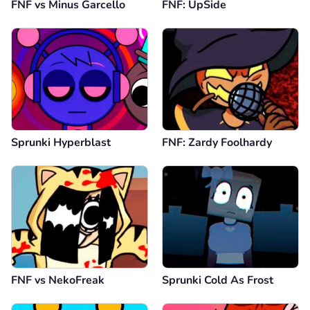
FNF vs Minus Garcello
FNF: UpSide
Sprunki Hyperblast
FNF: Zardy Foolhardy
FNF vs NekoFreak
Sprunki Cold As Frost