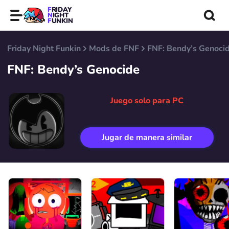
FRIDAY
NIGHT
FUNKIN
Friday Night Funkin
Mods de FNF
FNF: Bendy’s Genoci
FNF: Bendy’s Genocide
Juego solo para PC
Jugar de manera similar