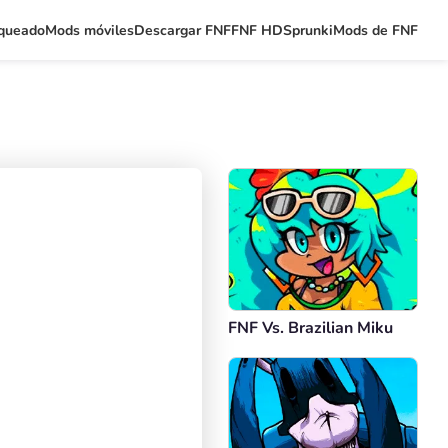
queado
Mods móviles
Descargar FNF
FNF HD
Sprunki
Mods de FNF
FNF Vs. Brazilian Miku