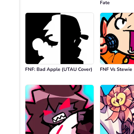
Fate
FNF: Bad Apple (UTAU Cover)
FNF Vs Stewie