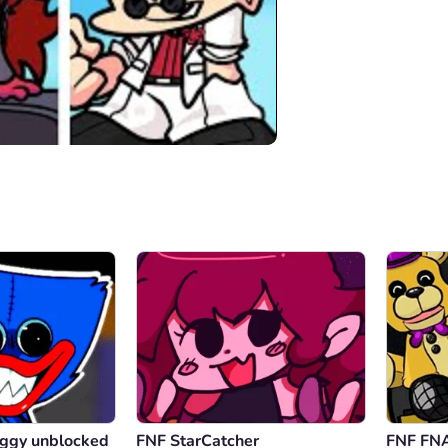
00:00
/
59:09
ggy unblocked
FNF StarCatcher
FNF FNA