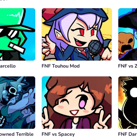
arcello
FNF Touhou Mod
FNF vs 
owned Terrible
FNF vs Spacey
FNF Dar