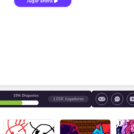
Jugar ahora
15%
Disgustos
1.01K
Jugadores
 el juego/ Detener el juego/ Seleccionar un nivel