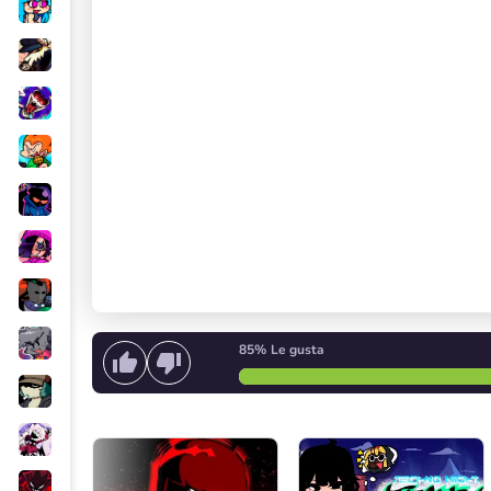
85%
Le gusta
Empieza a cantar
o
Iniciar