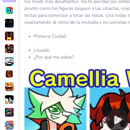
los mods más desafiantes. No te pierdas los símbo
pronto como las figuras lleguen a las siluetas, re
teclas para comenzar a tocar las notas. Usa todas t
exactamente al ritmo de la melodía y no cometas 
Primera Ciudad
.
Licuado
¿Por qué me odias?