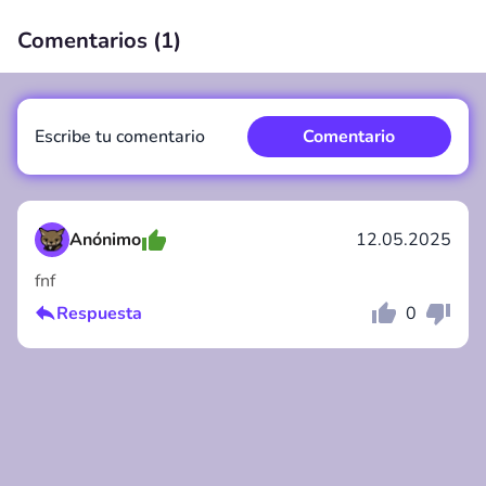
Comentarios (
1
)
00:00
/
00:00
Escribe tu comentario
Comentario
Anónimo
12.05.2025
fnf
Comentario
Cancelar
Respuesta
0