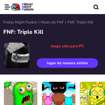
FRIDAY
NIGHT
FUNKIN
Friday Night Funkin
Mods de FNF
FNF: Triple Kill
FNF: Triple Kill
Juego solo para PC
Jugar de manera similar