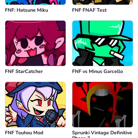
FNF: Hatsune Miku
FNF FNAF Test
FNF StarCatcher
FNF vs Minus Garcello
FNF Touhou Mod
Sprunki Vintage Definitive