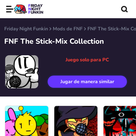
FRIDAY
NIGHT
FUNKIN
Friday Night Funkin
Mods de FNF
FNF The Stick-Mix Co
FNF The Stick-Mix Collection
Juego solo para PC
Jugar de manera similar