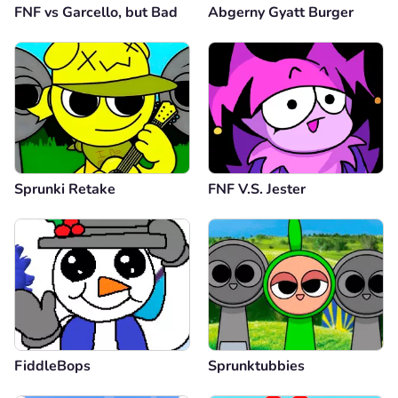
FNF vs Garcello, but Bad
Abgerny Gyatt Burger
Sprunki Retake
FNF V.S. Jester
FiddleBops
Sprunktubbies