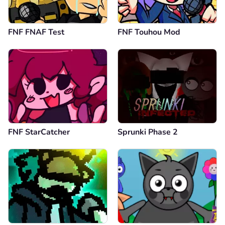
FNF FNAF Test
FNF Touhou Mod
FNF StarCatcher
Sprunki Phase 2