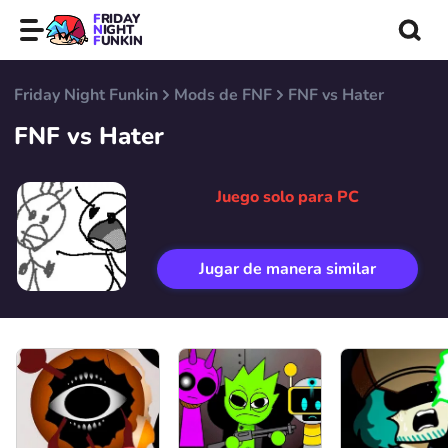
FRIDAY
NIGHT
FUNKIN
Friday Night Funkin
Mods de FNF
FNF vs Hater
FNF vs Hater
Juego solo para PC
Jugar de manera similar