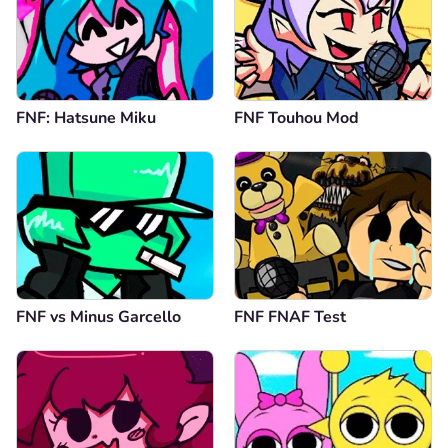
FNF: Hatsune Miku
FNF Touhou Mod
FNF vs Minus Garcello
FNF FNAF Test