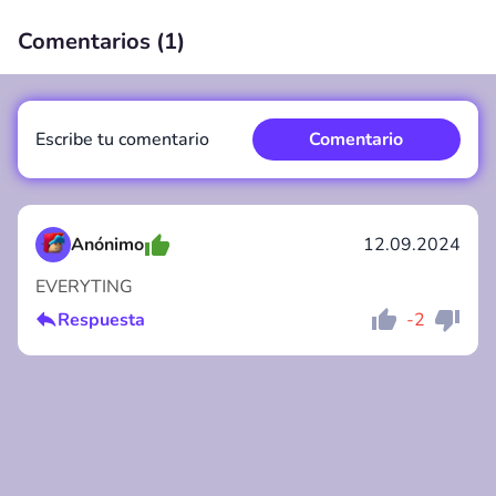
Comentarios (
1
)
00:00
/
00:00
Escribe tu comentario
Comentario
Anónimo
12.09.2024
EVERYTING
Comentario
Cancelar
Respuesta
-2