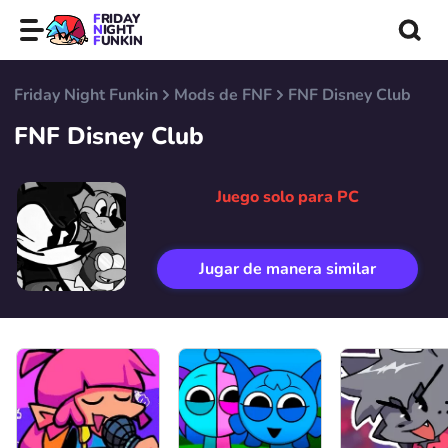
FRIDAY
NIGHT
FUNKIN
Friday Night Funkin
Mods de FNF
FNF Disney Club
FNF Disney Club
Juego solo para PC
Jugar de manera similar