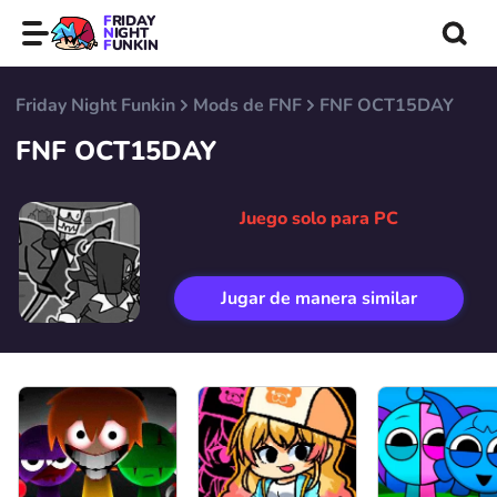
FRIDAY
NIGHT
FUNKIN
Friday Night Funkin
Mods de FNF
FNF OCT15DAY
FNF OCT15DAY
Juego solo para PC
Jugar de manera similar