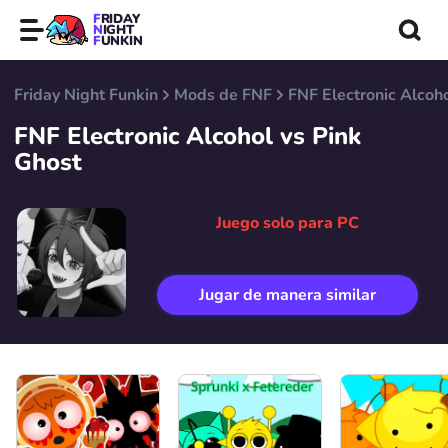
FRIDAY
NIGHT
FUNKIN
Friday Night Funkin
Mods de FNF
FNF Electronic Alcoho
FNF Electronic Alcohol vs Pink
Ghost
Juego solo para PC
Jugar de manera similar