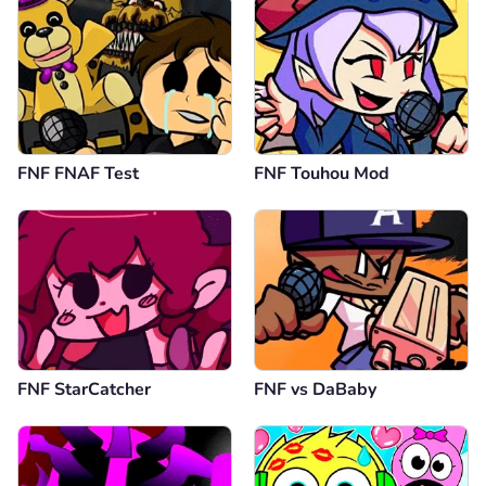
FNF FNAF Test
FNF Touhou Mod
FNF StarCatcher
FNF vs DaBaby