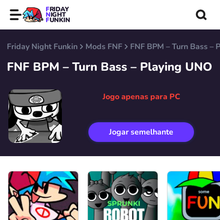
FRIDAY
NIGHT
FUNKIN
Friday Night Funkin
Mods FNF
FNF BPM – Turn Bass – 
FNF BPM – Turn Bass – Playing UNO
Jogo apenas para PC
Jogar semelhante