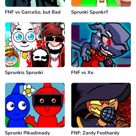
FNF vs Garcello, but Bad
Sprunki Spunkr!!
Sprunkis Sprunki
FNF vs Xе
Sprunki Pikadimady
FNF: Zardy Foolhardy