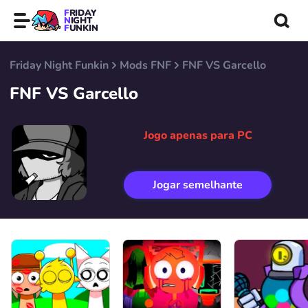
FRIDAY
NIGHT
FUNKIN
Friday Night Funkin
Mods FNF
FNF VS Garcello
FNF VS Garcello
Jogo apenas para PC
Jogar semelhante