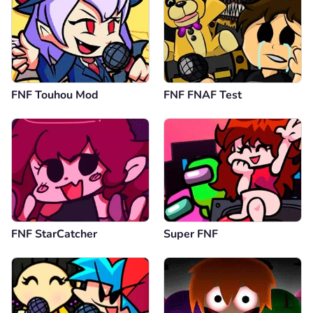
FNF Touhou Mod
FNF FNAF Test
FNF StarCatcher
Super FNF