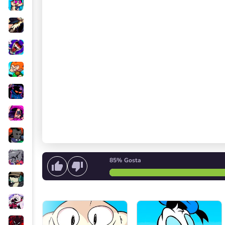
85%
Gosta
Comece a cantar
ou
Inicie