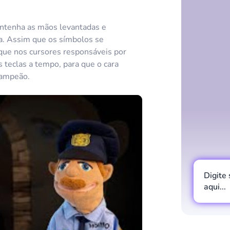
 Mantenha as mãos levantadas e
a. Assim que os símbolos se
que nos cursores responsáveis por
 teclas a tempo, para que o cara
campeão.
Digite
aqui...