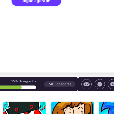
Jogue agora
15%
Desagrados
748
Jogadores
 o jogo/ Pare o jogo/ Selecione um nível
Controle d