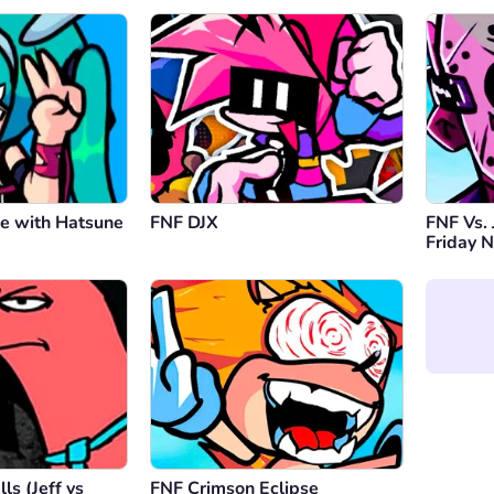
e with Hatsune
FNF DJX
FNF Vs. 
Friday N
ls (Jeff vs
FNF Crimson Eclipse