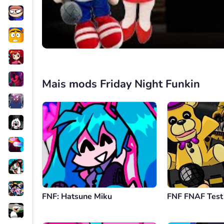
Mais mods Friday Night Funkin
FNF: Hatsune Miku
FNF FNAF Test