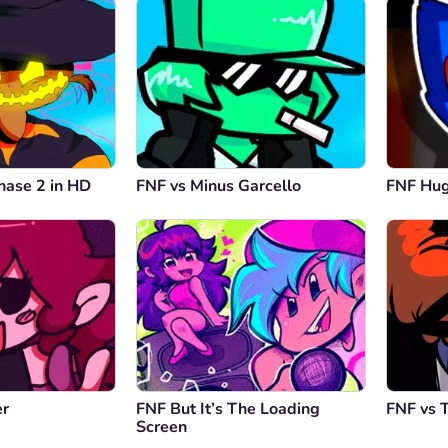
hase 2 in HD
FNF vs Minus Garcello
FNF Hu
er
FNF But It’s The Loading
FNF vs T
Screen