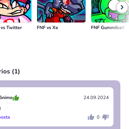
 vs Twitter
FNF vs Xе
FNF Gummibar!
ios (
1
)
ônimo
24.09.2024
d
osta
0