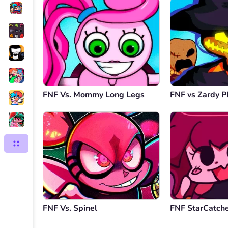
FNF Vs. Mommy Long Legs
FNF vs Zardy P
FNF Vs. Spinel
FNF StarCatch