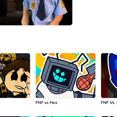
00:00
/
03:40
FNF vs Hex
FNF Vs.