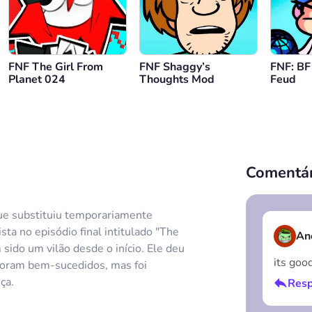
FNF The Girl From
FNF Shaggy’s
FNF: BF
Planet 024
Thoughts Mod
Feud
Comentár
e substituiu temporariamente
sta no episódio final intitulado "The
An
 sido um vilão desde o início. Ele deu
its goo
 foram bem-sucedidos, mas foi
ça.
Resp