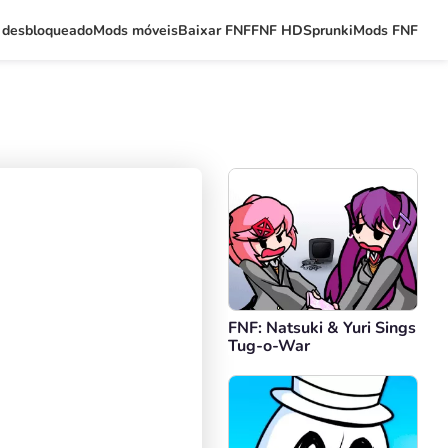
 desbloqueado
Mods móveis
Baixar FNF
FNF HD
Sprunki
Mods FNF
FNF: Natsuki & Yuri Sings
Tug-o-War