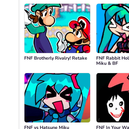
FNF Brotherly Rivalry! Retake
FNF Rabbit Hol
Miku & BF
FNF vs Hatsune Miku
FNF In Your Wal