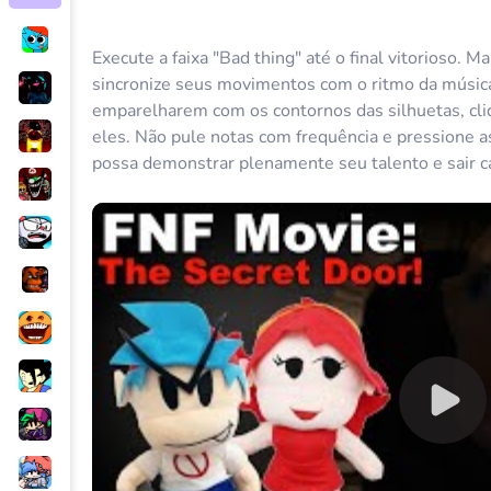
Execute a faixa "Bad thing" até o final vitorioso.
sincronize seus movimentos com o ritmo da músic
emparelharem com os contornos das silhuetas, cli
eles. Não pule notas com frequência e pressione as
possa demonstrar plenamente seu talento e sair 