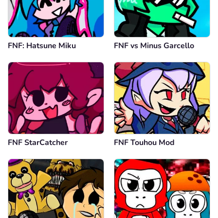
FNF: Hatsune Miku
FNF vs Minus Garcello
FNF StarCatcher
FNF Touhou Mod