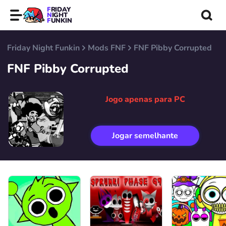
FRIDAY
NIGHT
FUNKIN
Friday Night Funkin
Mods FNF
FNF Pibby Corrupted
FNF Pibby Corrupted
Jogo apenas para PC
Jogar semelhante