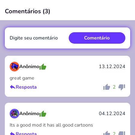
Comentários (
3
)
00:00
/
00:00
Digite seu comentário
Comentário
Anônimo
13.12.2024
great game
Comentário
Cancelar
Resposta
2
Anônimo
04.12.2024
Its a good mod it has all good cartoons
Resposta
2